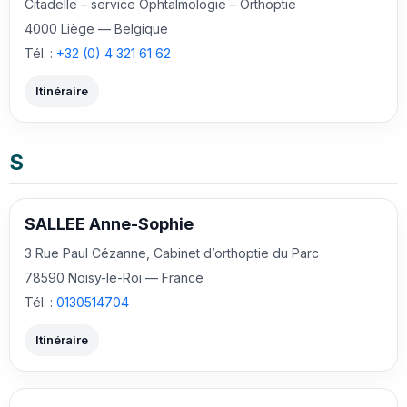
Citadelle – service Ophtalmologie – Orthoptie
4000 Liège — Belgique
Tél. :
+32 (0) 4 321 61 62
Itinéraire
S
SALLEE Anne-Sophie
3 Rue Paul Cézanne, Cabinet d’orthoptie du Parc
78590 Noisy-le-Roi — France
Tél. :
0130514704
Itinéraire