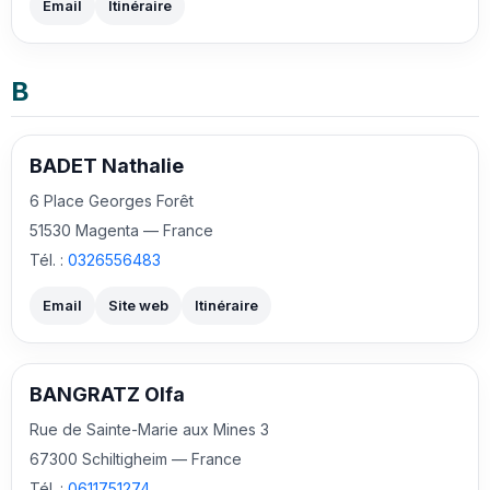
Email
Itinéraire
B
BADET Nathalie
6 Place Georges Forêt
51530 Magenta — France
Tél. :
0326556483
Email
Site web
Itinéraire
BANGRATZ Olfa
Rue de Sainte-Marie aux Mines 3
67300 Schiltigheim — France
Tél. :
0611751274