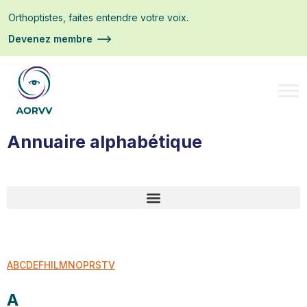
Orthoptistes, faites entendre votre voix.
Devenez membre
Annuaire alphabétique
A
B
C
D
E
F
H
I
L
M
N
O
P
R
S
T
V
A