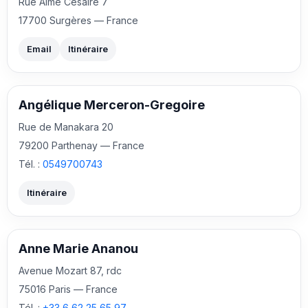
Rue Aimé Césaire 7
17700 Surgères — France
Email
Itinéraire
Angélique Merceron-Gregoire
Rue de Manakara 20
79200 Parthenay — France
Tél. :
0549700743
Itinéraire
Anne Marie Ananou
Avenue Mozart 87, rdc
75016 Paris — France
Tél. :
+33 6 62 25 65 97