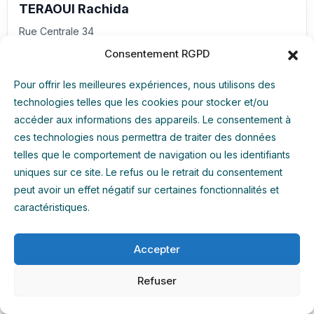
TERAOUI Rachida
Rue Centrale 34
69360 Saint-Symphorien-d’Ozon — France
Consentement RGPD
Itinéraire
Pour offrir les meilleures expériences, nous utilisons des
technologies telles que les cookies pour stocker et/ou
accéder aux informations des appareils. Le consentement à
TRITRE Emeline
ces technologies nous permettra de traiter des données
telles que le comportement de navigation ou les identifiants
Allée du Jumelage 4
uniques sur ce site. Le refus ou le retrait du consentement
77260 La Ferté-sous-Jouarre — France
peut avoir un effet négatif sur certaines fonctionnalités et
Tél. :
0763050748
caractéristiques.
Email
Itinéraire
Accepter
V
Refuser